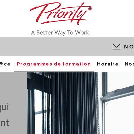
NO
c@ce
Programmes de formation
Horaire
Nos
ui
ent