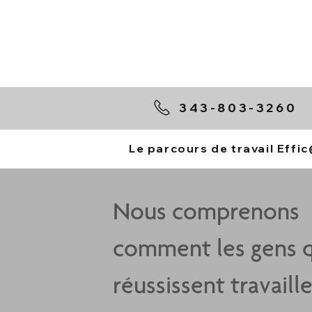
343-803-3260
Le parcours de travail Effi
Nous comprenons
comment les gens q
réussissent travaill