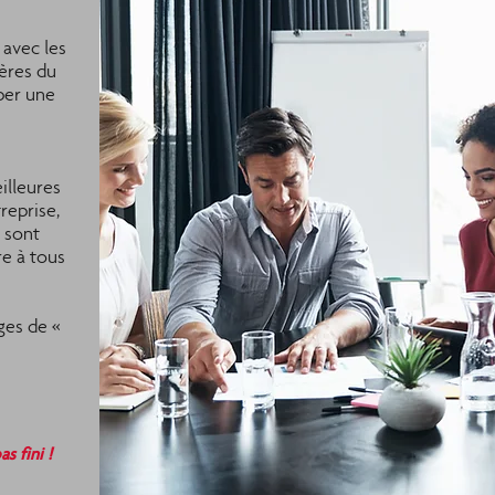
 avec les
pères du
per une
illeures
reprise,
i sont
e à tous
ges de «
s fini !